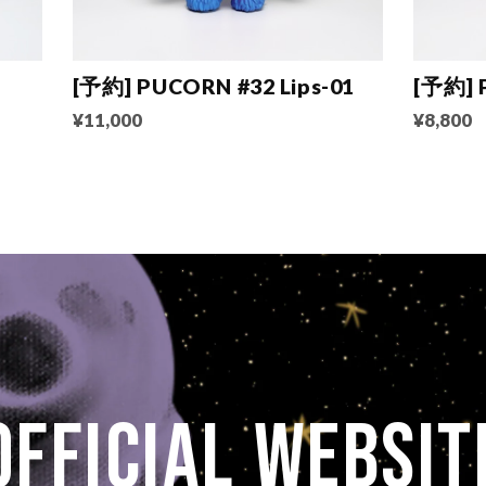
[予約] PUCORN #32 Lips-01
[予約] 
¥11,000
¥8,800
OFFICIAL WEBSIT