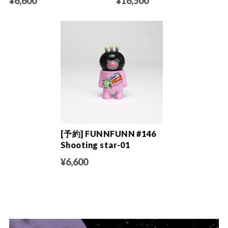
¥6,600
¥16,500
[予約] FUNNFUNN #146
Shooting star-01
¥6,600