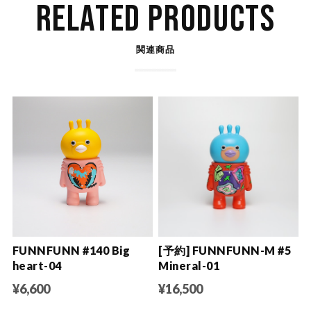
RELATED PRODUCTS
関連商品
FUNNFUNN #140 Big
[予約] FUNNFUNN-M #5
heart-04
Mineral-01
¥6,600
¥16,500