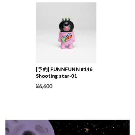
[予約] FUNNFUNN #146
Shooting star-01
¥6,600